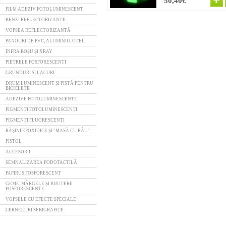
50,40€
FILM ADEZIV FOTOLUMINESCENT
BENZI REFLECTORIZANTE
VOPSEA REFLECTORIZANTĂ
PANOURI DE PVC, ALUMINIU, OTEL
INFRA ROȘU ȘI XRAY
PIETRELE FOSFORESCENȚI
GRUNDURI ȘI LACURI
DRUM LUMINESCENT ȘI PISTĂ PENTRU
BICICLETE
ADEZIVE FOTOLUMINESCENTE
PIGMENȚI FOTOLUMINESCENȚI
PIGMENȚI FLUORESCENȚI
RĂȘINI EPOXIDICE ȘI "MASĂ CU RÂU"
PISTOL
ACCESORII
SEMNALIZAREA PODOTACTILĂ
PAPIRUS FOSFORESCENT
GEME, MĂRGELE ȘI BIJUTERII
FOSFORESCENTE
VOPSELE CU EFECTE SPECIALE
CERNELURI SERIGRAFICE