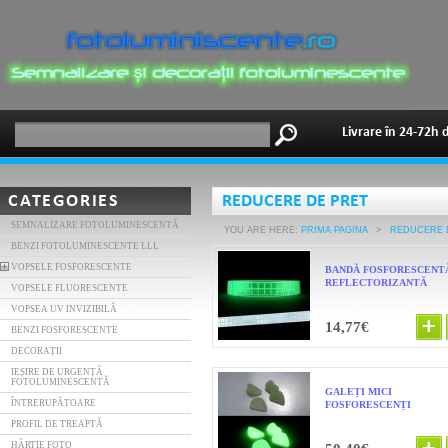
Livrare în 24-72h 
CATEGORIES
REDUCERE DE PRET
SEMNALIZARE FOTOLUMINESCENTĂ
YOU ARE HERE:
PRIMA PAGINA
>
REDUCERE 
BENZI FOTOLUMINESCENTE LLL
VOPSELE FOSFORESCENTE
BANDĂ FOSFORESCENT
REFLECTORIZANTĂ
VOPSELE FLUORESCENTE
VOPSEA UV INVIZIBILĂ
14,77€
BENZI FOSFORESCENTE
DECORAȚII
IEȘIRE DE URGENȚĂ
FOTOLUMINESCENTĂ
GALEȚI MICI
ÎNTRERUPĂTOARE
FOSFORESCENȚI
PROFIL DE TREAPTĂ
HÂRTIE FOTO