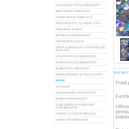
FILM ADEZIV FOTOLUMINESCENT
BENZI REFLECTORIZANTE
VOPSEA REFLECTORIZANTĂ
PANOURI DE PVC, ALUMINIU, OTEL
INFRA ROȘU ȘI XRAY
PIETRELE FOSFORESCENȚI
GRUNDURI ȘI LACURI
DRUM LUMINESCENT ȘI PISTĂ PENTRU
BICICLETE
ADEZIVE FOTOLUMINESCENTE
PIGMENȚI FOTOLUMINESCENȚI
PIGMENȚI FLUORESCENȚI
MAI MULT
RĂȘINI EPOXIDICE ȘI "MASĂ CU RÂU"
PISTOL
Pistol
ACCESORII
SEMNALIZAREA PODOTACTILĂ
Functi
PAPIRUS FOSFORESCENT
GEME, MĂRGELE ȘI BIJUTERII
Utiliz
FOSFORESCENTE
(presiu
VOPSELE CU EFECTE SPECIALE
pistolu
CERNELURI SERIGRAFICE