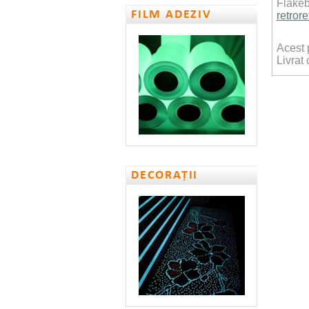
Flakeb
FILM ADEZIV
retrore
Acest p
Livrat
DECORAȚII