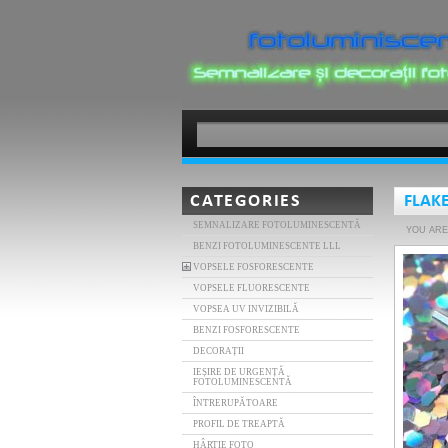
CATEGORIES
FLAK
SEMNALIZARE FOTOLUMINESCENTĂ
YOU ARE
BENZI FOTOLUMINESCENTE LLL
VOPSELE FOSFORESCENTE
VOPSELE FLUORESCENTE
VOPSEA UV INVIZIBILĂ
BENZI FOSFORESCENTE
DECORAȚII
IEȘIRE DE URGENȚĂ
FOTOLUMINESCENTĂ
ÎNTRERUPĂTOARE
PROFIL DE TREAPTĂ
HÂRTIE FOTO