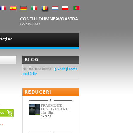
CONTUL DUMNEAVOASTRA
(
CONECTARE
)
taţi-ne
BLOG
No RSS feed added
vedeţi toate
postările
REDUCERI
S
FRAGMENTE
FOSFORESCENTE
1kg -5kg
52.92 €
ter