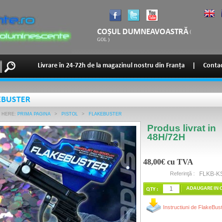
COȘUL DUMNEAVOASTRĂ
(
GOL
)
Livrare în 24-72h de la magazinul nostru din Franța
|
Contac
EBUSTER
 HERE:
PRIMA PAGINA
>
PISTOL
>
FLAKEBUSTER
Produs livrat in
48H/72H
48,00€
cu TVA
Referinţă :
FLKB-K
QTY :
Instructiuni de FlakeBus