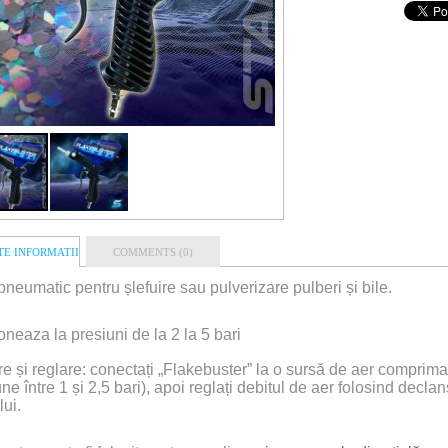
E INFORMATII
COMMENTS (0)
 pneumatic pentru șlefuire sau pulverizare pulberi și bile.
oneaza la presiuni de la 2 la 5 bari
are și reglare: conectați „Flakebuster” la o sursă de aer comprima
ne între 1 și 2,5 bari), apoi reglați debitul de aer folosind declan
lui.