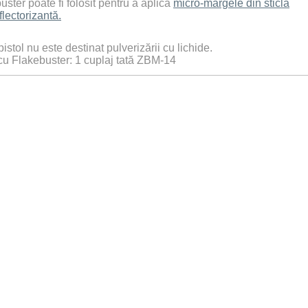
uster poate fi folosit pentru a aplica
micro-margele din sticlă
flectorizantă.
istol nu este destinat pulverizării cu lichide.
 cu Flakebuster: 1 cuplaj tată ZBM-14