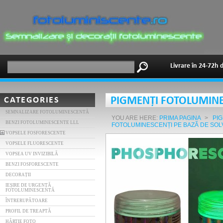
Livrare în 24-72h 
CATEGORIES
PIGMENȚI FOTOLUMINES
SEMNALIZARE FOTOLUMINESCENTĂ
YOU ARE HERE:
PRIMA PAGINA
>
PI
BENZI FOTOLUMINESCENTE LLL
FOTOLUMINESCENȚI PE BAZĂ DE SOL
VOPSELE FOSFORESCENTE
VOPSELE FLUORESCENTE
VOPSEA UV INVIZIBILĂ
BENZI FOSFORESCENTE
DECORAȚII
IEȘIRE DE URGENȚĂ
FOTOLUMINESCENTĂ
ÎNTRERUPĂTOARE
PROFIL DE TREAPTĂ
HÂRTIE FOTO