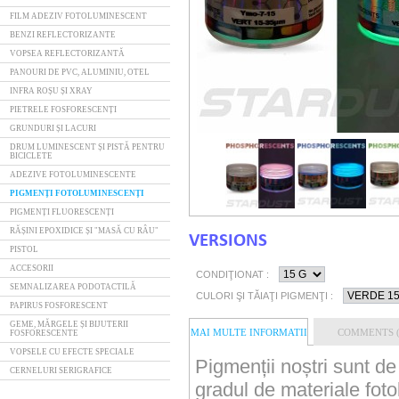
FILM ADEZIV FOTOLUMINESCENT
BENZI REFLECTORIZANTE
VOPSEA REFLECTORIZANTĂ
PANOURI DE PVC, ALUMINIU, OTEL
INFRA ROȘU ȘI XRAY
PIETRELE FOSFORESCENȚI
GRUNDURI ȘI LACURI
DRUM LUMINESCENT ȘI PISTĂ PENTRU
BICICLETE
ADEZIVE FOTOLUMINESCENTE
PIGMENȚI FOTOLUMINESCENȚI
PIGMENȚI FLUORESCENȚI
RĂȘINI EPOXIDICE ȘI "MASĂ CU RÂU"
VERSIONS
PISTOL
ACCESORII
CONDIŢIONAT :
SEMNALIZAREA PODOTACTILĂ
CULORI ŞI TĂIAŢI PIGMENŢI :
PAPIRUS FOSFORESCENT
GEME, MĂRGELE ȘI BIJUTERII
MAI MULTE INFORMATII
COMMENTS (
FOSFORESCENTE
VOPSELE CU EFECTE SPECIALE
Pigmenții noștri sunt de
CERNELURI SERIGRAFICE
gradul de materiale foto