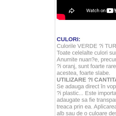
CULORI:
Culorile VERDE ?i TURC
Toate celelalte culori s
Anumite nuan?e, precum
?i oranj, sunt foarte rar
acestea, foarte slabe.
UTILIZARE ?I CANTIT
Se adauga direct în vopse
?i plastic... Este impor
adaugate sa fie transpa
treaca prin ea. Aplicar
alb sau de o culoare de