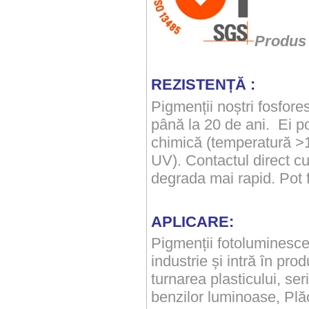
Produs 
REZISTENȚĂ :
Pigmenții noștri fosfore
până la 20 de ani. Ei po
chimică (temperatură >1
UV). Contactul direct c
degrada mai rapid. Pot f
APLICARE:
Pigmenții fotoluminescen
industrie și intră în prod
turnarea plasticului, seri
benzilor luminoase, Plăc