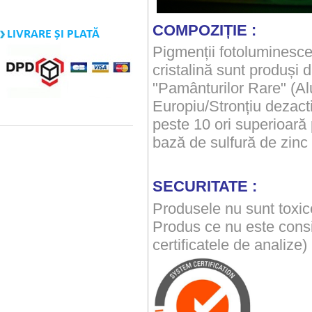
COMPOZIȚIE :
LIVRARE ȘI PLATĂ
Pigmenții fotoluminescen
cristalină sunt produși 
"Pamânturilor Rare" (Al
Europiu/Stronțiu dezact
peste 10 ori superioară 
bază de sulfură de zinc 
SECURITATE :
Produsele nu sunt toxice
Produs ce nu este consi
certificatele de analize)