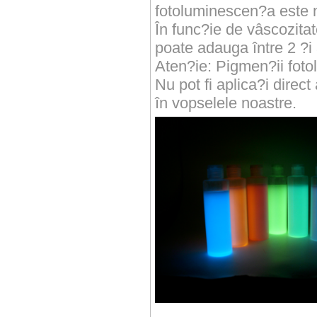
fotoluminescen?a este 
În func?ie de vâscozita
poate adauga între 2 ?i
Aten?ie: Pigmen?ii foto
Nu pot fi aplica?i dire
în vopselele noastre.