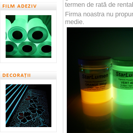
termen de rată de rentab
FILM ADEZIV
Firma noastra nu propu
medie.
DECORAȚII