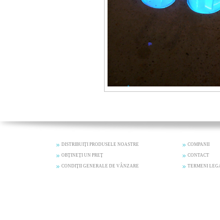
DISTRIBUIŢI PRODUSELE NOASTRE
COMPANII
OBŢINEŢI UN PREŢ
CONTACT
CONDIŢII GENERALE DE VÂNZARE
TERMENI LEG