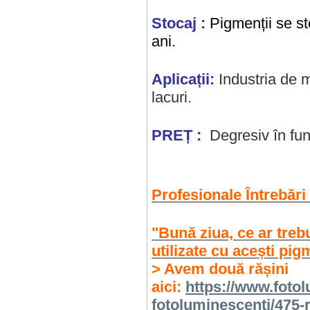
Stocaj :
Pigmenții se s
ani.
Aplicații:
Industria de ma
lacuri.
PREȚ
:
Degresiv în func
Profesionale Întrebări
"Bună ziua, ce ar treb
utilizate cu acești pig
> Avem două rășini
aici:
https://www.fotol
fotoluminescenti/475-