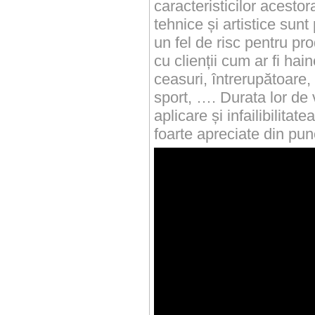
caracteristicilor acesto
tehnice și artistice sunt 
un fel de risc pentru pro
cu clienții cum ar fi hain
ceasuri, întrerupătoare, 
sport, …. Durata lor de 
aplicare și infailibilitat
foarte apreciate din punc