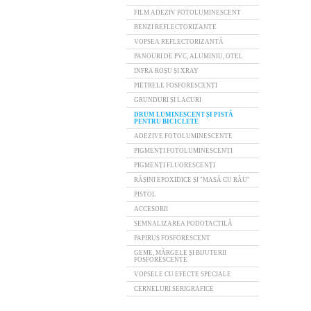
FILM ADEZIV FOTOLUMINESCENT
BENZI REFLECTORIZANTE
VOPSEA REFLECTORIZANTĂ
PANOURI DE PVC, ALUMINIU, OTEL
INFRA ROȘU ȘI XRAY
PIETRELE FOSFORESCENȚI
GRUNDURI ȘI LACURI
DRUM LUMINESCENT ȘI PISTĂ
PENTRU BICICLETE
ADEZIVE FOTOLUMINESCENTE
PIGMENȚI FOTOLUMINESCENȚI
PIGMENȚI FLUORESCENȚI
RĂȘINI EPOXIDICE ȘI "MASĂ CU RÂU"
PISTOL
ACCESORII
SEMNALIZAREA PODOTACTILĂ
PAPIRUS FOSFORESCENT
GEME, MĂRGELE ȘI BIJUTERII
FOSFORESCENTE
VOPSELE CU EFECTE SPECIALE
CERNELURI SERIGRAFICE