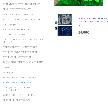
FILM ADEZIV FOTOLUMINESCENT
BENZI REFLECTORIZANTE
VOPSEA REFLECTORIZANTĂ
PAPIRUS FOSFORESCEN
PANOURI DE PVC, ALUMINIU, OTEL
"COLECȚIA EGIPTUL AN
INFRA ROȘU ȘI XRAY
-...
PIETRELE FOSFORESCENȚI
30,00€
GRUNDURI ȘI LACURI
DRUM LUMINESCENT ȘI PISTĂ PENTRU
BICICLETE
ADEZIVE FOTOLUMINESCENTE
PIGMENȚI FOTOLUMINESCENȚI
PIGMENȚI FLUORESCENȚI
RĂȘINI EPOXIDICE ȘI "MASĂ CU RÂU"
PISTOL
ACCESORII
SEMNALIZAREA PODOTACTILĂ
PAPIRUS FOSFORESCENT
GEME, MĂRGELE ȘI BIJUTERII
FOSFORESCENTE
VOPSELE CU EFECTE SPECIALE
CERNELURI SERIGRAFICE