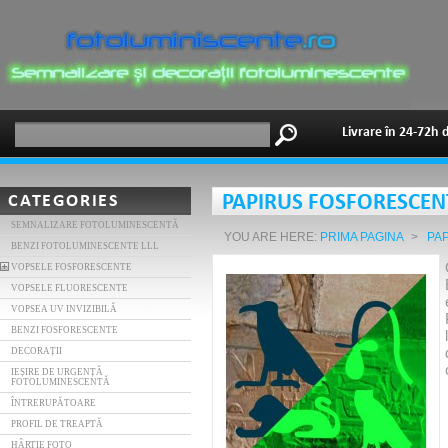
Livrare în 24-72h 
CATEGORIES
PAPIRUS FOSFORESCEN
SEMNALIZARE FOTOLUMINESCENTĂ
YOU ARE HERE:
PRIMA PAGINA
>
PA
BENZI FOTOLUMINESCENTE LLL
VOPSELE FOSFORESCENTE
VOPSELE FLUORESCENTE
VOPSEA UV INVIZIBILĂ
BENZI FOSFORESCENTE
DECORAȚII
IEȘIRE DE URGENȚĂ
FOTOLUMINESCENTĂ
ÎNTRERUPĂTOARE
PROFIL DE TREAPTĂ
HÂRTIE FOTO