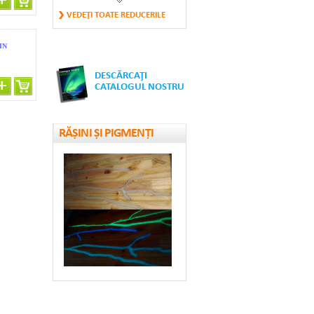
GALEȚI MICI
VEDEŢI TOATE REDUCERILE
FOSFORESCENȚI
50.4 €
IN
DESCĂRCAŢI
CONURI DE
CATALOGUL NOSTRU
SEMNALIZARE
RUTIERĂ...
17.64 €
RĂȘINI ȘI PIGMENȚI
BANDĂ
FOSFORESCENTĂ
REFLECTORIZANTĂ
14.77 €