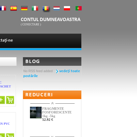
CONTUL DUMNEAVOASTRA
(
CONECTARE
)
taţi-ne
BLOG
No RSS feed added
vedeţi toate
postările
C
PACHET
REDUCERI
FRAGMENTE
FOSFORESCENTE
1kg -5kg
52.92 €
IN PVC