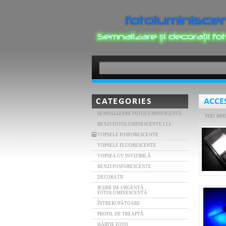
CATEGORIES
ACCE
SEMNALIZARE FOTOLUMINESCENTĂ
YOU ARE
BENZI FOTOLUMINESCENTE LLL
VOPSELE FOSFORESCENTE
VOPSELE FLUORESCENTE
VOPSEA UV INVIZIBILĂ
BENZI FOSFORESCENTE
DECORAȚII
IEȘIRE DE URGENȚĂ
FOTOLUMINESCENTĂ
ÎNTRERUPĂTOARE
PROFIL DE TREAPTĂ
HÂRTIE FOTO