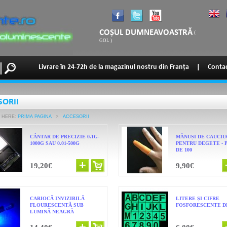
COȘUL DUMNEAVOASTRĂ
(
GOL
)
Livrare în 24-72h de la magazinul nostru din Franța
|
Contac
SORII
 HERE:
PRIMA PAGINA
>
ACCESORII
CÂNTAR DE PRECIZIE 0.1G-
MĂNUȘI DE CAUCIU
1000G SAU 0.01-500G
PENTRU DEGETE - 
DE 100
19,20€
9,90€
CARIOCĂ INVIZIBILĂ
LITERE ȘI CIFRE
FLOURESCENTĂ SUB
FOSFORESCENTE D
LUMINĂ NEAGRĂ