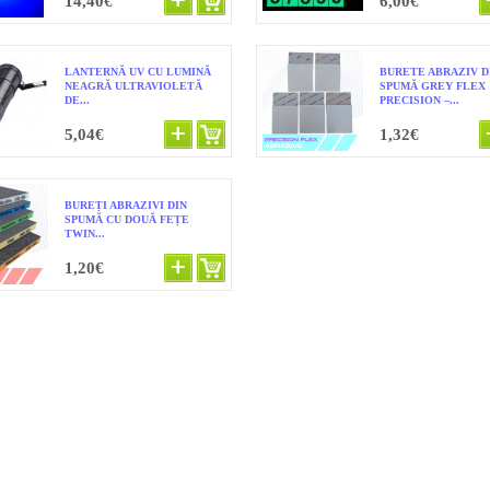
14,40€
6,00€
LANTERNĂ UV CU LUMINĂ
BURETE ABRAZIV D
NEAGRĂ ULTRAVIOLETĂ
SPUMĂ GREY FLEX
DE...
PRECISION –...
5,04€
1,32€
BUREȚI ABRAZIVI DIN
SPUMĂ CU DOUĂ FEȚE
TWIN...
1,20€