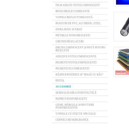
FILM ADEZIV FOTOLUMINESCENT
BENZI REFLECTORIZANTE
VOPSEA REFLECTORIZANTĂ
PANOURI DE PVC, ALUMINIU, OTEL
INFRA ROȘU ȘI XRAY
PIETRELE FOSFORESCENȚI
GRUNDURI ȘI LACURI
DRUM LUMINESCENT ȘI PISTĂ PENTRU
BICICLETE
ADEZIVE FOTOLUMINESCENTE
PIGMENȚI FOTOLUMINESCENȚI
PIGMENȚI FLUORESCENȚI
RĂȘINI EPOXIDICE ȘI "MASĂ CU RÂU"
PISTOL
ACCESORII
SEMNALIZAREA PODOTACTILĂ
PAPIRUS FOSFORESCENT
GEME, MĂRGELE ȘI BIJUTERII
FOSFORESCENTE
VOPSELE CU EFECTE SPECIALE
CERNELURI SERIGRAFICE