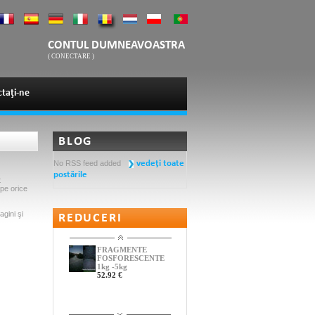
CONTUL DUMNEAVOASTRA
(
CONECTARE
)
taţi-ne
BLOG
No RSS feed added
vedeţi toate
postările
t
 pe orice
agini şi
REDUCERI
FRAGMENTE
FOSFORESCENTE
1kg -5kg
52.92 €