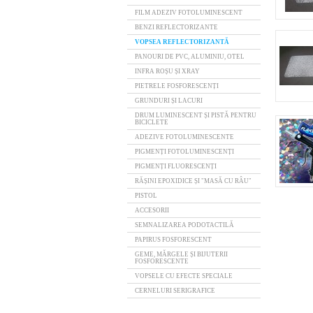
FILM ADEZIV FOTOLUMINESCENT
BENZI REFLECTORIZANTE
VOPSEA REFLECTORIZANTĂ
PANOURI DE PVC, ALUMINIU, OTEL
INFRA ROȘU ȘI XRAY
PIETRELE FOSFORESCENȚI
GRUNDURI ȘI LACURI
DRUM LUMINESCENT ȘI PISTĂ PENTRU
BICICLETE
ADEZIVE FOTOLUMINESCENTE
PIGMENȚI FOTOLUMINESCENȚI
PIGMENȚI FLUORESCENȚI
RĂȘINI EPOXIDICE ȘI "MASĂ CU RÂU"
PISTOL
ACCESORII
SEMNALIZAREA PODOTACTILĂ
PAPIRUS FOSFORESCENT
GEME, MĂRGELE ȘI BIJUTERII
FOSFORESCENTE
VOPSELE CU EFECTE SPECIALE
CERNELURI SERIGRAFICE