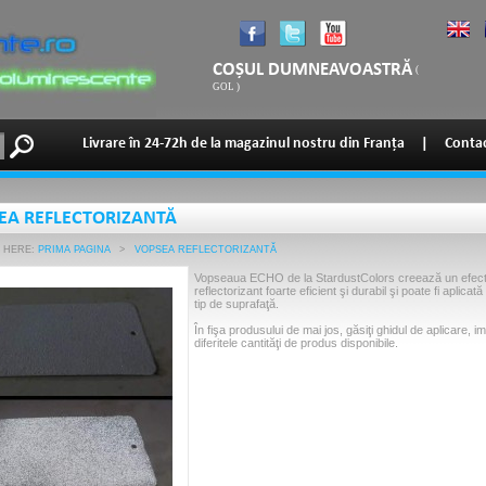
COȘUL DUMNEAVOASTRĂ
(
GOL
)
Livrare în 24-72h de la magazinul nostru din Franța
|
Contac
EA REFLECTORIZANTĂ
 HERE:
PRIMA PAGINA
>
VOPSEA REFLECTORIZANTĂ
Vopseaua ECHO de la StardustColors creează un efec
reflectorizant foarte eficient şi durabil şi poate fi aplicată
tip de suprafaţă.
În fişa produsului de mai jos, găsiţi ghidul de aplicare, im
diferitele cantităţi de produs disponibile.