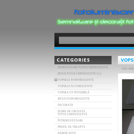
CATEGORIES
VOPS
SEMNALIZARE FOTOLUMINESCENTĂ
YOU ARE
BENZI FOTOLUMINESCENTE LLL
VOPSELE FOSFORESCENTE
VOPSELE FLUORESCENTE
VOPSEA UV INVIZIBILĂ
BENZI FOSFORESCENTE
DECORAȚII
IEȘIRE DE URGENȚĂ
FOTOLUMINESCENTĂ
ÎNTRERUPĂTOARE
PROFIL DE TREAPTĂ
HÂRTIE FOTO