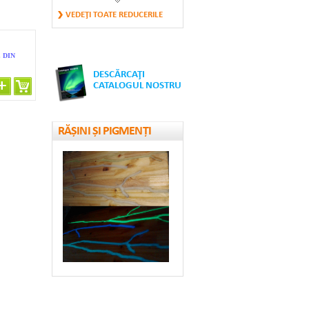
GALEȚI MICI
VEDEŢI TOATE REDUCERILE
FOSFORESCENȚI
50.4 €
 DIN
DESCĂRCAŢI
CONURI DE
CATALOGUL NOSTRU
SEMNALIZARE
RUTIERĂ...
17.64 €
RĂȘINI ȘI PIGMENȚI
BANDĂ
FOSFORESCENTĂ
REFLECTORIZANTĂ
14.77 €