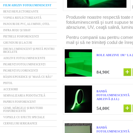
FILM ADEZIV FOTOLUMINESCENT
BENZI REFLECTORIZANTE
Produsele noastre respectă toate 
VOPSEA REFLECTORIZANTĂ
fotoluminescentă şi sunt supuse tes
PANOURI DE PVC, ALUMINIU, OTEL
abraziune, UV, ceaţă salină, lumin
INFRA ROȘU ȘI XRAY
Pentru companii sau pentru comenz
PIETRELE FOSFORESCENȚI
mail şi să ne trimiteţi codul de înre
GRUNDURI ȘI LACURI
DRUM LUMINESCENT ȘI PISTĂ PENTRU
BICICLETE
ROLE ADEZIVE 1M ² LA 2
ADEZIVE FOTOLUMINESCENTE
PIGMENȚI FOTOLUMINESCENȚI
PIGMENȚI FLUORESCENȚI
84,90€
RĂȘINI EPOXIDICE ȘI "MASĂ CU RÂU"
PISTOL
ACCESORII
BANDĂ
FOTOLUMINESCENTĂ
SEMNALIZAREA PODOTACTILĂ
ADEZIVĂ (LLL)
PAPIRUS FOSFORESCENT
54,00€
GEME, MĂRGELE ȘI BIJUTERII
FOSFORESCENTE
VOPSELE CU EFECTE SPECIALE
CERNELURI SERIGRAFICE
BANDĂ
FOTOLUMINESCENTĂ