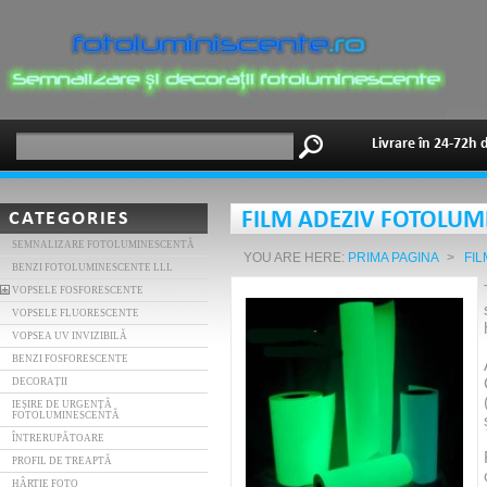
Livrare în 24-72h 
CATEGORIES
FILM ADEZIV FOTOLUM
SEMNALIZARE FOTOLUMINESCENTĂ
YOU ARE HERE:
PRIMA PAGINA
>
FI
BENZI FOTOLUMINESCENTE LLL
VOPSELE FOSFORESCENTE
VOPSELE FLUORESCENTE
VOPSEA UV INVIZIBILĂ
BENZI FOSFORESCENTE
DECORAȚII
IEȘIRE DE URGENȚĂ
FOTOLUMINESCENTĂ
ÎNTRERUPĂTOARE
PROFIL DE TREAPTĂ
HÂRTIE FOTO