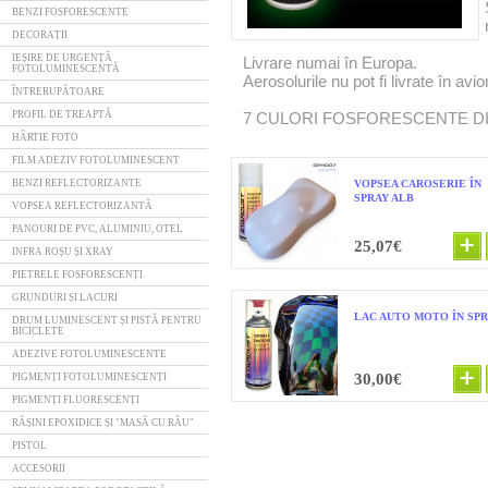
BENZI FOSFORESCENTE
DECORAȚII
IEȘIRE DE URGENȚĂ
Livrare numai în Europa.
FOTOLUMINESCENTĂ
Aerosolurile nu pot fi livrate în avio
ÎNTRERUPĂTOARE
PROFIL DE TREAPTĂ
7 CULORI FOSFORESCENTE DI
HÂRTIE FOTO
FILM ADEZIV FOTOLUMINESCENT
BENZI REFLECTORIZANTE
VOPSEA CAROSERIE ÎN
SPRAY ALB
VOPSEA REFLECTORIZANTĂ
PANOURI DE PVC, ALUMINIU, OTEL
25,07€
INFRA ROȘU ȘI XRAY
PIETRELE FOSFORESCENȚI
GRUNDURI ȘI LACURI
LAC AUTO MOTO ÎN SP
DRUM LUMINESCENT ȘI PISTĂ PENTRU
BICICLETE
ADEZIVE FOTOLUMINESCENTE
30,00€
PIGMENȚI FOTOLUMINESCENȚI
PIGMENȚI FLUORESCENȚI
RĂȘINI EPOXIDICE ȘI "MASĂ CU RÂU"
PISTOL
ACCESORII