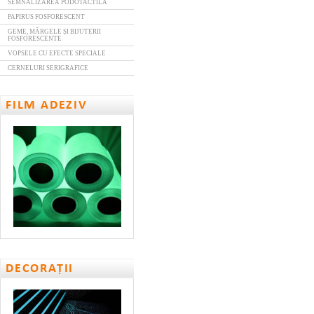
SEMNALIZAREA PODOTACTILĂ
PAPIRUS FOSFORESCENT
GEME, MĂRGELE ȘI BIJUTERII
FOSFORESCENTE
VOPSELE CU EFECTE SPECIALE
CERNELURI SERIGRAFICE
FILM ADEZIV
DECORAȚII