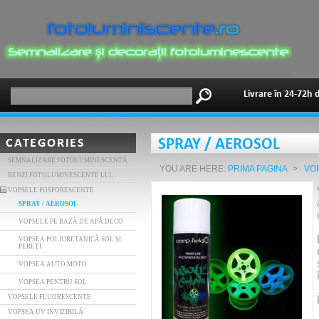
Livrare în 24-72h 
CATEGORIES
SPRAY / AEROSOL
SEMNALIZARE FOTOLUMINESCENTĂ
YOU ARE HERE:
PRIMA PAGINA
>
VO
BENZI FOTOLUMINESCENTE LLL
VOPSELE FOSFORESCENTE
SPRAY / AEROSOL
VOPSELE PE BAZĂ DE APĂ DECO
VOPSEA POLIURETANICĂ SOL ȘI
PEREȚI
VOPSEA AUTO MOTO
VOPSEA PENTRU SOL
VOPSELE FLUORESCENTE
VOPSEA UV INVIZIBILĂ