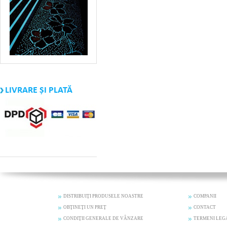
LIVRARE ȘI PLATĂ
DISTRIBUIŢI PRODUSELE NOASTRE
COMPANII
OBŢINEŢI UN PREŢ
CONTACT
CONDIŢII GENERALE DE VÂNZARE
TERMENI LEG