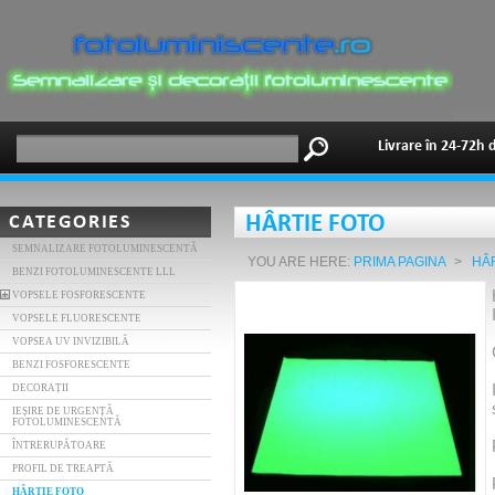
Livrare în 24-72h 
CATEGORIES
HÂRTIE FOTO
SEMNALIZARE FOTOLUMINESCENTĂ
YOU ARE HERE:
PRIMA PAGINA
>
HÂ
BENZI FOTOLUMINESCENTE LLL
VOPSELE FOSFORESCENTE
VOPSELE FLUORESCENTE
VOPSEA UV INVIZIBILĂ
BENZI FOSFORESCENTE
DECORAȚII
IEȘIRE DE URGENȚĂ
FOTOLUMINESCENTĂ
ÎNTRERUPĂTOARE
PROFIL DE TREAPTĂ
HÂRTIE FOTO