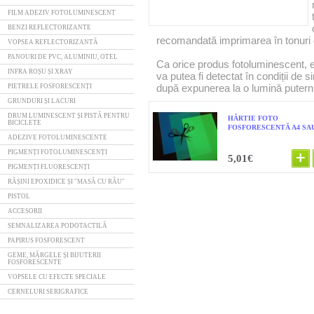
FILM ADEZIV FOTOLUMINESCENT
BENZI REFLECTORIZANTE
recomandată imprimarea în tonuri d
VOPSEA REFLECTORIZANTĂ
PANOURI DE PVC, ALUMINIU, OTEL
Ca orice produs fotoluminescent, es
INFRA ROȘU ȘI XRAY
va putea fi detectat în condiții de
după expunerea la o lumină putern
PIETRELE FOSFORESCENȚI
GRUNDURI ȘI LACURI
DRUM LUMINESCENT ȘI PISTĂ PENTRU
HÂRTIE FOTO
BICICLETE
FOSFORESCENTĂ A4 SAU
ADEZIVE FOTOLUMINESCENTE
PIGMENȚI FOTOLUMINESCENȚI
5,01€
PIGMENȚI FLUORESCENȚI
RĂȘINI EPOXIDICE ȘI "MASĂ CU RÂU"
PISTOL
ACCESORII
SEMNALIZAREA PODOTACTILĂ
PAPIRUS FOSFORESCENT
GEME, MĂRGELE ȘI BIJUTERII
FOSFORESCENTE
VOPSELE CU EFECTE SPECIALE
CERNELURI SERIGRAFICE